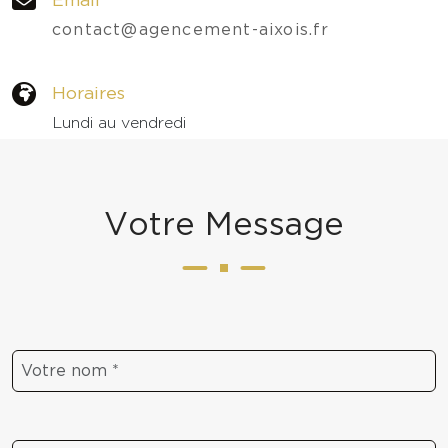
contact@agencement-aixois.fr
Horaires
Lundi au vendredi
09h - 18h
V
o
t
r
e
M
e
s
s
a
g
e