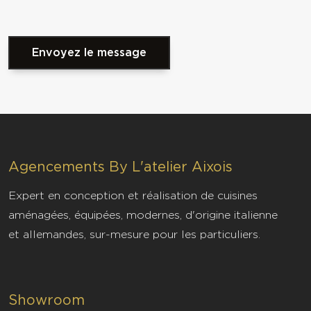
Envoyez le message
Agencements By L'atelier Aixois
Vous souhaitez plus d'informations
Expert en conception et réalisation de cuisines
sur Agencements By L'atelier
aménagées, équipées, modernes, d'origine italienne
Aixois
et allemandes, sur-mesure pour les particuliers.
renovation de cuisine aix en provence
Faites de votre cuisine un lieu d'exception a Aix-en-
Showroom
Provence. Nos experts vous accompagnent dans la