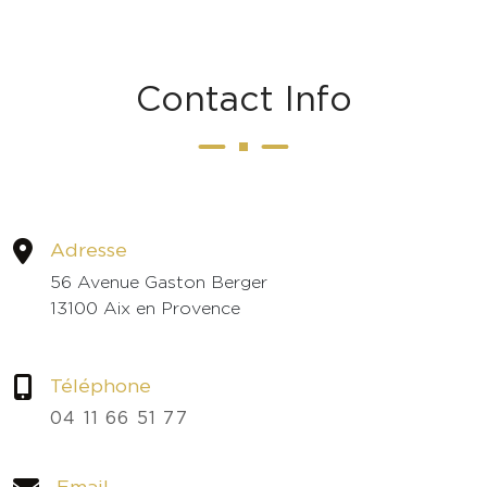
C
o
n
t
a
c
t
I
n
f
o
Adresse
56 Avenue Gaston Berger
13100 Aix en Provence
Téléphone
04 11 66 51 77
Email