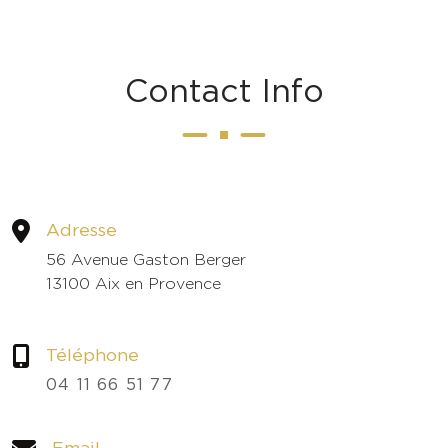
C
o
n
t
a
c
t
I
n
f
o
Adresse
56 Avenue Gaston Berger
13100 Aix en Provence
Téléphone
04 11 66 51 77
Email