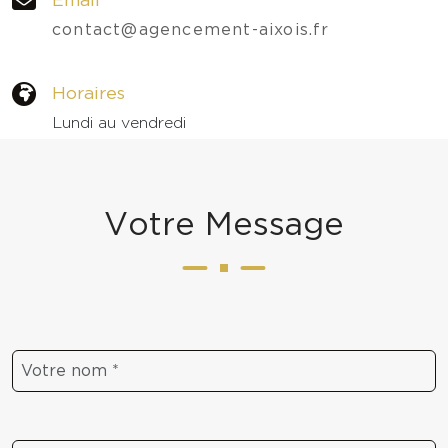
contact@agencement-aixois.fr
Horaires
Lundi au vendredi
09h - 18h
V
o
t
r
e
M
e
s
s
a
g
e