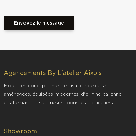
Envoyez le message
Agencements By L'atelier Aixois
Vous souhaitez plus d'informations
Expert en conception et réalisation de cuisines
sur Agencements By L'atelier
aménagées, équipées, modernes, d'origine italienne
Aixois
et allemandes, sur-mesure pour les particuliers.
menuisier aix centre
Menuisier professionnel au centre d'Aix-en-Provence.
Showroom
Fabrication sur mesure de meubles, amenagements