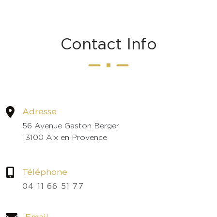
C
o
n
t
a
c
t
I
n
f
o
Adresse
56 Avenue Gaston Berger
13100 Aix en Provence
Téléphone
04 11 66 51 77
Email