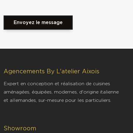
Envoyez le message
Agencements By L'atelier Aixois
Vous souhaitez plus d'informations
Expert en conception et réalisation de cuisines
sur Agencements By L'atelier
aménagées, équipées, modernes, d'origine italienne
Aixois
et allemandes, sur-mesure pour les particuliers.
menuiserie agencement haut de
gamme aix en provence
Showroom
Optez pour l'elegance avec notre menuiserie haut de