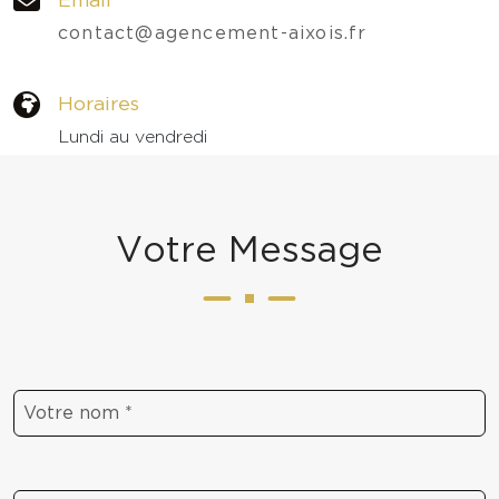
contact@agencement-aixois.fr
Horaires
Lundi au vendredi
09h - 18h
V
o
t
r
e
M
e
s
s
a
g
e