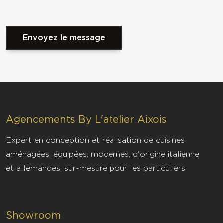
Envoyez le message
Agencements By L'atelier Aixois
Vous souhaitez plus d'informations
Expert en conception et réalisation de cuisines
sur Agencements By L'atelier
aménagées, équipées, modernes, d'origine italienne
Aixois
et allemandes, sur-mesure pour les particuliers.
fabrication de menuiseries
interieures sur mesure aix en
Showroom
provence