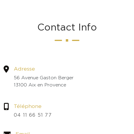
C
o
n
t
a
c
t
I
n
f
o
Adresse
56 Avenue Gaston Berger
13100 Aix en Provence
Téléphone
04 11 66 51 77
Email