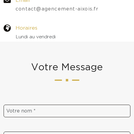
contact@agencement-aixois.fr
Horaires
Lundi au vendredi
09h - 18h
V
o
t
r
e
M
e
s
s
a
g
e