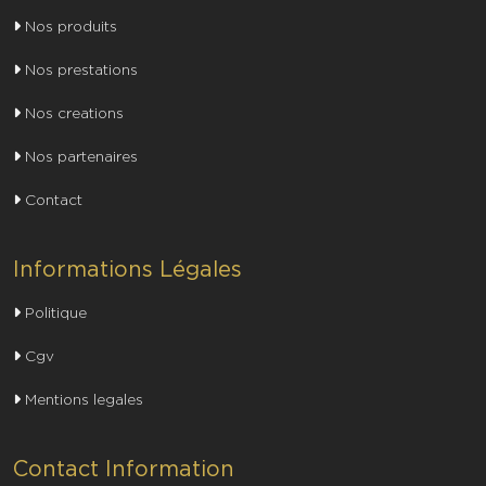
Optez pour des menuiseries interieures sur mesure a Aix-
Nos produits
en-Provence. Notre equipe vous accompagne dans la
Nos prestations
creation d'espaces uniques et adaptes a votre style.
Nos creations
Nos partenaires
Contact
Informations Légales
Politique
Cgv
Mentions legales
Contact Information