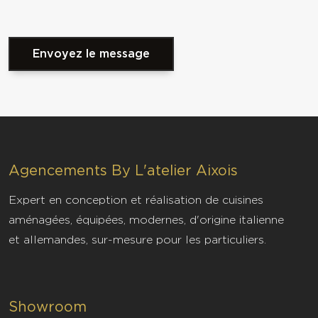
Envoyez le message
Agencements By L'atelier Aixois
Vous souhaitez plus d'informations
Expert en conception et réalisation de cuisines
sur Agencements By L'atelier
aménagées, équipées, modernes, d'origine italienne
Aixois
et allemandes, sur-mesure pour les particuliers.
agencement interieur sur mesure aix
en provence
Showroom
Optimisez votre espace avec notre expertise en