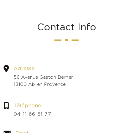
C
o
n
t
a
c
t
I
n
f
o
Adresse
56 Avenue Gaston Berger
13100 Aix en Provence
Téléphone
04 11 66 51 77
Email