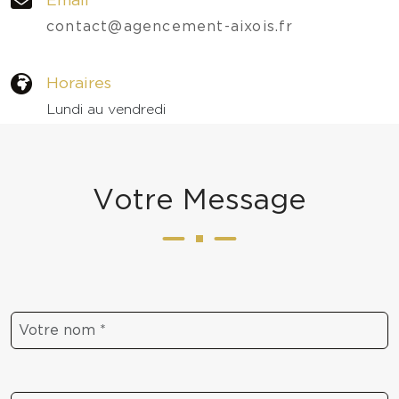
contact@agencement-aixois.fr
Horaires
Lundi au vendredi
09h - 18h
V
o
t
r
e
M
e
s
s
a
g
e