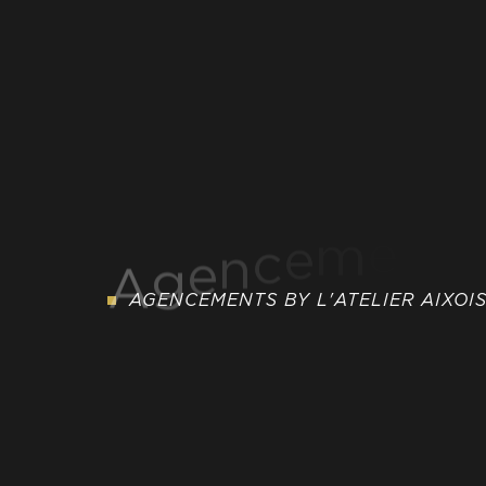
AGENCEMENTS BY L'ATELIER AIXOI
A
g
e
n
c
e
m
e
n
t
D
'
i
n
t
é
r
i
e
u
r
S
u
r
M
e
s
u
r
e